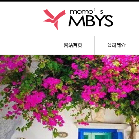
网站首页
公司简介