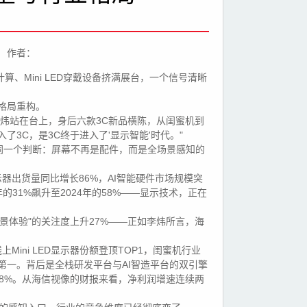
源： 作者：
算、Mini LED穿戴设备挤满展台，一个信号清晰
的格局重构。
炜站在台上，身后六款3C新品横陈，从闺蜜机到
入了3C，是3C终于进入了'显示智能'时代。"
指向同一个判断：屏幕不再是配件，而是全场景感知的
显示器出货量同比增长86%，AI智能硬件市场规模突
年的31%飙升至2024年的58%——显示技术，正在
对"场景体验"的关注度上升27%——正如李炜所言，海
Mini LED显示器份额登顶TOP1，闺蜜机行业
稳居第一。背后是全栈研发平台与AI智造平台的双引擎
.88%。从海信视像的财报来看，净利润增速连续两