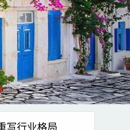
”重写行业格局