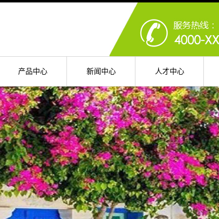
产品中心
新闻中心
人才中心